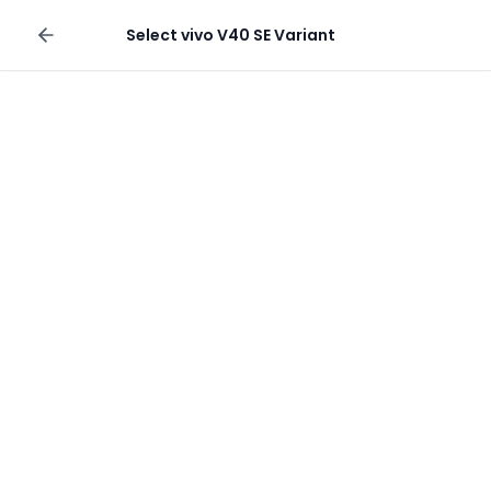
Sell your phone
Select
vivo V40 SE
Variant